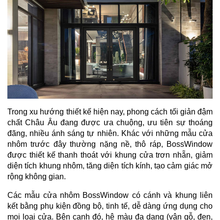
Trong xu hướng thiết kế hiện nay, phong cách tối giản đậm
chất Châu Âu đang được ưa chuộng, ưu tiên sự thoáng
đãng, nhiều ánh sáng tự nhiên. Khác với những mẫu cửa
nhôm trước đây thường nặng nề, thô ráp, BossWindow
được thiết kế thanh thoát với khung cửa trơn nhẵn, giảm
diện tích khung nhôm, tăng diện tích kính, tạo cảm giác mở
rộng không gian.
Các mẫu cửa nhôm BossWindow có cánh và khung liên
kết bằng phụ kiện đồng bộ, tinh tế, dễ dàng ứng dụng cho
mọi loại cửa. Bên cạnh đó, hệ màu đa dạng (vân gỗ, đen,