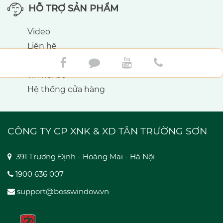
HỖ TRỢ SẢN PHẨM
Video
Liên hệ
Trung tâm bảo hành
Tin nội bộ
Hệ thống cửa hàng
CÔNG TY CP XNK & XD TÂN TRƯỜNG SƠN
391 Trương Định - Hoàng Mai - Hà Nội
1900 636 007
support@bosswindow.vn