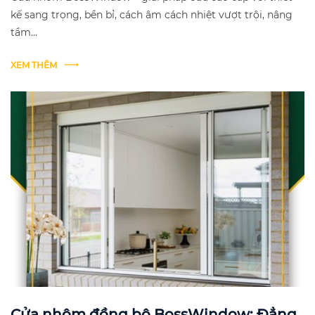
kế sang trọng, bền bỉ, cách âm cách nhiệt vượt trội, nâng
tầm...
XEM THÊM
Cửa nhôm đồng bộ BossWindow: Đẳng