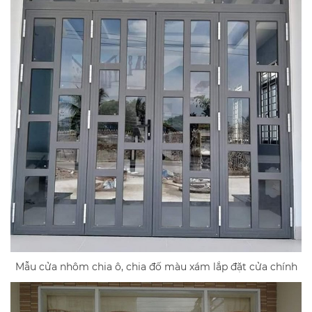
Mẫu cửa nhôm chia ô, chia đố màu xám lắp đặt cửa chính