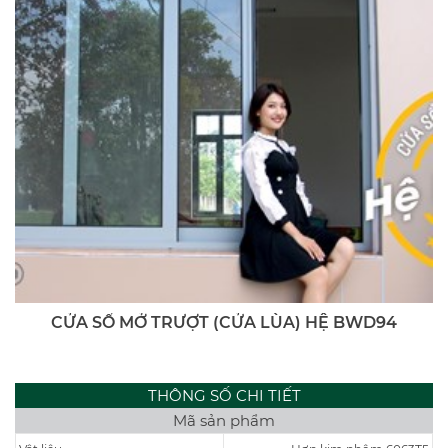
CỬA SỔ MỞ TRƯỢT (CỬA LÙA) HỆ BWD94
THÔNG SỐ CHI TIẾT
Mã sản phẩm