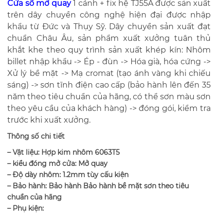
Cửa sổ mở quay
1 cánh + fix hệ TJ55A được sản xuất
trên dây chuyền công nghệ hiện đại được nhập
khẩu từ Đức và Thụy Sỹ. Dây chuyền sản xuất đạt
chuẩn Châu Âu, sản phẩm xuất xưởng tuân thủ
khắt khe theo quy trình sản xuất khép kín: Nhôm
billet nhập khẩu -> Ép - đùn -> Hóa già, hóa cứng ->
Xử lý bề mặt -> Mạ cromat (tạo ánh vàng khi chiếu
sáng) -> sơn tĩnh điện cao cấp (bảo hành lên đến 35
năm theo tiêu chuẩn của hãng, có thể sơn màu sơn
theo yêu cầu của khách hàng) -> đóng gói, kiểm tra
trước khi xuất xưởng.
Thông số chi tiết
– Vật liệu: Hợp kim nhôm 6063T5
– kiểu đóng mở cửa: Mở quay
– Độ dày nhôm: 1.2mm tùy cấu kiện
– Bảo hành: Bảo hành Bảo hành bề mặt sơn theo tiêu
chuẩn của hãng
– Phụ kiện: