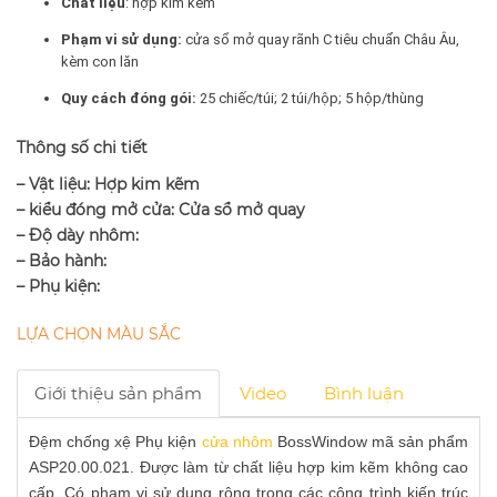
Chất liệu
: hợp kim kẽm
Phạm vi sử dụng:
cửa sổ mở quay rãnh C tiêu chuẩn Châu Âu,
kèm con lăn
Quy cách đóng gói:
25 chiếc/túi; 2 túi/hộp; 5 hộp/thùng
Thông số chi tiết
– Vật liệu: Hợp kim kẽm
– kiểu đóng mở cửa: Cửa sổ mở quay
– Độ dày nhôm:
– Bảo hành:
– Phụ kiện:
LỰA CHỌN MÀU SẮC
Giới thiệu sản phẩm
Video
Bình luận
Đệm chống xệ Phụ kiện
cửa nhôm
BossWindow mã sản phẩm
ASP20.00.021. Được làm từ chất liệu hợp kim kẽm không cao
cấp. Có phạm vi sử dụng rộng trong các công trình kiến trúc