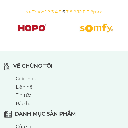
<< Trước
1
2
3
4
5
6
7
8
9
10
11
Tiếp >>
VỀ CHÚNG TÔI
Giới thiệu
Liên hệ
Tin tức
Bảo hành
DANH MỤC SẢN PHẨM
Cửa sổ