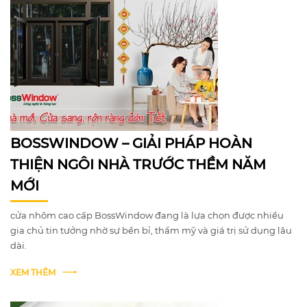
BOSSWINDOW – GIẢI PHÁP HOÀN
THIỆN NGÔI NHÀ TRƯỚC THỀM NĂM
MỚI
cửa nhôm cao cấp BossWindow đang là lựa chọn được nhiều
gia chủ tin tưởng nhờ sự bền bỉ, thẩm mỹ và giá trị sử dụng lâu
dài.
XEM THÊM