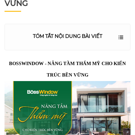
VỮNG
TÓM TẮT NỘI DUNG BÀI VIẾT
BOSSWINDOW - NÂNG TẦM THẨM MỸ CHO KIẾN
TRÚC BỀN VỮNG