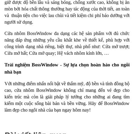
giữ được độ bền lâu và sáng bóng, chống xước cao, không bị ăn
mòn bởi hóa chất thông thường hay tác động của thời tiết, an toàn
và thuận tiện cho việc lau chùi và tiết kiệm chi phí bảo dưỡng với
người sử dụng.
Cửa nhôm BossWindow đa dạng các hệ sản phẩm với đủ chức
năng đáp ứng những yêu cầu khắt khe về thiết kế, phù hợp với
công trình dạng nhà riêng, biệt thự, nhà phố như: Cửa mở trượt;
Cửa mở hất; Cửa mở quay; Hệ vách nhôm kính lớn, …
Trải nghiệm BossWindow - Sự lựa chọn hoàn hảo cho ngôi
nhà bạn
Với những điểm nhấn nổi bật về thẩm mỹ, độ bền và tính đồng bộ
cao, cửa nhôm BossWindow không chỉ mang đến vẻ đẹp cho
kiến trúc mà còn là giải pháp lý tưởng cho những ai đang tìm
kiếm một cuộc sống bài bản và bền vững. Hãy để BossWindow
làm đẹp cho ngôi nhà của bạn ngay hôm nay!