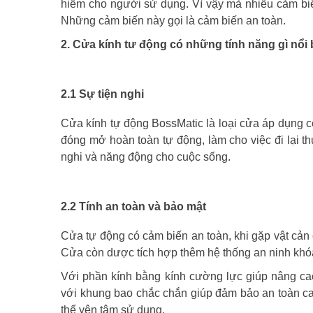
hiểm cho người sử dụng. Vì vậy mà nhiều cảm biế
Những cảm biến này gọi là cảm biến an toàn.
2. Cửa kính tư động có những tính năng gì nổi 
2.1 Sự tiện nghi
Cửa kính tự động BossMatic là loại cửa áp dụng c
đóng mở hoàn toàn tự động, làm cho việc đi lại t
nghi và năng động cho cuộc sống.
2.2 Tính an toàn và bảo mật
Cửa tự động có cảm biến an toàn, khi gặp vật cản 
Cửa còn dược tích hợp thêm hệ thống an ninh khó
Với phần kính bằng kính cường lực giúp nâng cao 
với khung bao chắc chắn giúp đảm bảo an toàn cao
thể yên tâm sử dụng.