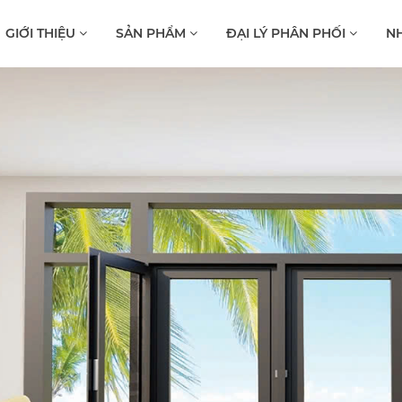
GIỚI THIỆU
SẢN PHẨM
ĐẠI LÝ PHÂN PHỐI
NH