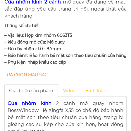
Cửa nhôm kính 2 cánh
mở quay đa dạng về màu
sắc đáp ứng yêu cầu trang trí nội, ngoại thất của
khách hàng​.
Thông số chi tiết
– Vật liệu: Hợp kim nhôm 6063T5
– kiểu đóng mở cửa: Mở quay
– Độ dày nhôm: 1.0 - 8.7mm
– Bảo hành: Bảo hành bề mặt sơn theo tiêu chuẩn của hãng
– Phụ kiện: nhập khẩu cao cấp
LỰA CHỌN MÀU SẮC
Giới thiệu sản phẩm
Video
Bình luận
Cửa nhôm kính
2 cánh mở quay nhôm
BossWindow Hệ Xingfa X55 có chế độ bảo hành
bề mặt sơn theo tiêu chuẩn của hãng, trang bị​
gioăng cao su kép cho cửa kín hơn, hoạt động