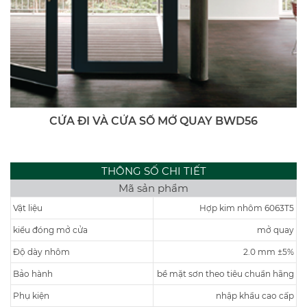
CỬA ĐI VÀ CỬA SỔ MỞ QUAY BWD56
THÔNG SỐ CHI TIẾT
Mã sản phẩm
Vật liệu
Hợp kim nhôm 6063T5
kiểu đóng mở cửa
mở quay
Độ dày nhôm
2.0 mm ±5%
Bảo hành
bề mặt sơn theo tiêu chuẩn hãng
Phụ kiện
nhập khẩu cao cấp