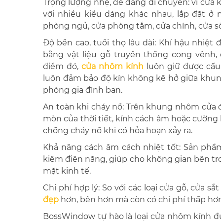
Trọng lượng nhẹ, dễ dàng di chuyển: vì cửa k
với nhiều kiểu dáng khác nhau, lắp đặt ở
phòng ngủ, cửa phòng tắm, cửa chính, cửa s
Độ bền cao, tuổi thọ lâu dài: Khí hậu nhiệt
bằng vật liệu gỗ truyền thống cong vênh,
điểm đó,
cửa nhôm kính
luôn giữ được cấu 
luôn đảm bảo độ kín không kẽ hở giữa khun
phòng gia đình bạn.
An toàn khi cháy nổ: Trên khung nhôm cửa 
mòn của thời tiết, kính cách âm hoặc cường 
chống cháy nổ khi có hỏa hoạn xảy ra.
Khả năng cách âm cách nhiệt tốt: Sản phẩm
kiệm điện năng, giúp cho không gian bên tron
mặt kinh tế.
Chi phí hợp lý: So với các loại cửa gỗ, cửa s
đẹp
hơn, bên hơn mà còn có chi phí thấp hơn 
BossWindow tự hào là loại cửa nhôm kính đư