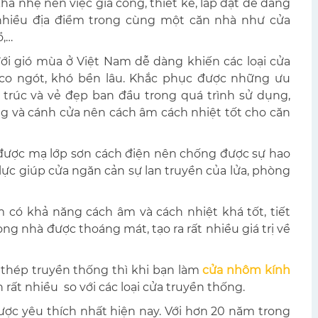
há nhẹ nên việc gia công, thiết kế, lắp đặt dễ dàng
 nhiều địa điểm trong cùng một căn nhà như cửa
ổ,…
 đới gió mùa ở Việt Nam dễ dàng khiến các loại cửa
 co ngót, khó bền lâu. Khắc phục được những ưu
trúc và vẻ đẹp ban đầu trong quá trình sử dụng,
g và cánh cửa nên cách âm cách nhiệt tốt cho căn
được mạ lớp sơn cách điện nên chống được sự hao
lực giúp cửa ngăn cản sự lan truyền của lửa, phòng
 có khả năng cách âm và cách nhiệt khá tốt, tiết
g nhà được thoáng mát, tạo ra rất nhiều giá trị về
ắt thép truyền thống thì khi bạn làm
cửa nhôm kính
rất nhiều so với các loại cửa truyền thống.
ợc yêu thích nhất hiện nay. Với hơn 20 năm trong