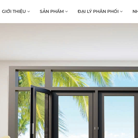
GIỚI THIỆU
SẢN PHẨM
ĐẠI LÝ PHÂN PHỐI
NH